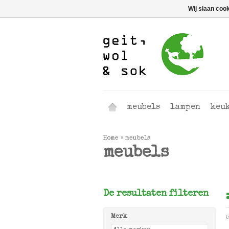
Wij slaan coo
meubels
lampen
keu
Home
»
meubels
meubels
De resultaten filteren
Merk