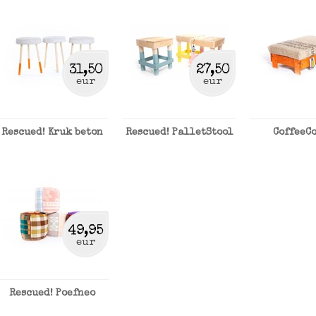
31,50
27,50
eur
eur
Rescued! Kruk beton
Rescued! PalletStool
CoffeeC
49,95
eur
Rescued! Poefneo