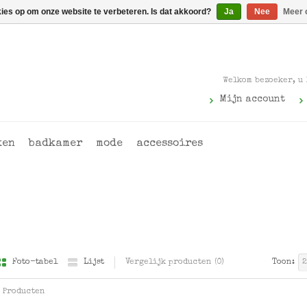
kies op om onze website te verbeteren. Is dat akkoord?
Ja
Nee
Meer 
Welkom bezoeker, u
Mijn account
ken
badkamer
mode
accessoires
Foto-tabel
Lijst
Vergelijk producten (0)
Toon:
2
5 Producten