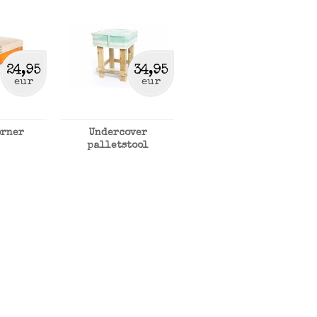
24,95
34,95
eur
eur
orner
Undercover
palletstool