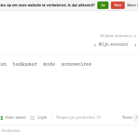
kies op om onze website te verbeteren. Is dat akkoord?
Ja
Nee
Meer 
Welkom bezoeker, u
Mijn account
ken
badkamer
mode
accessoires
Foto-tabel
Lijst
Vergelijk producten (0)
Toon:
2
2 Producten