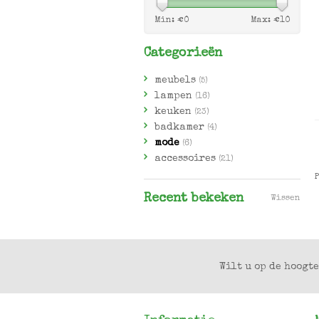
Min: €
0
Max: €
10
Categorieën
meubels
(5)
lampen
(16)
keuken
(23)
badkamer
(4)
mode
(6)
accessoires
(21)
Recent bekeken
Wissen
Wilt u op de hoogte