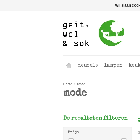
Wij slaan coo
meubels
lampen
keu
Home
»
mode
mode
De resultaten filteren
Prijs