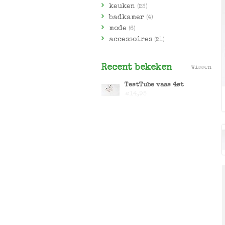
keuken
(23)
badkamer
(4)
mode
(6)
accessoires
(21)
Recent bekeken
Wissen
TestTube vaas 4st
€14,95