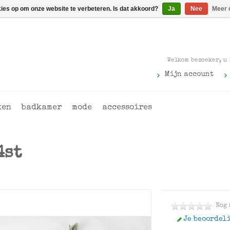
kies op om onze website te verbeteren. Is dat akkoord?
Ja
Nee
Meer 
Welkom bezoeker, u
Mijn account
ken
badkamer
mode
accessoires
4st
Nog 
Je beoordel