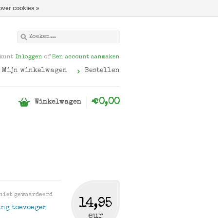
over cookies »
 kunt
Inloggen
of
Een account aanmaken
Mijn winkelwagen
Bestellen
€0,00
Winkelwagen
niet gewaardeerd
14,95
ing toevoegen
eur