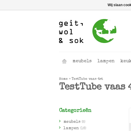
Wij slaan coo
meubels
lampen
keu
Home
»
TestTube vaas 4st
TestTube vaas 
Categorieën
meubels
(5)
lampen
(16)